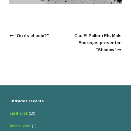
“On és el boix?”
Cia. El Paller i Els Mals
Endreços presenten
“Shadow”
Entrades recents
abril 2021
(10)
febrer 2021
(1)