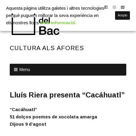
Aquesta pàgina utilitza galetes i altres tecnologies
perquè puguem millorar la seva experiència en
Acepto
els nostres llocs
Més informació.
CULTURA ALS AFORES
Menu
Lluís Riera presenta “Cacáhuatl”
“Cacáhuatl”
51 dolços poemes de xocolata amarga
Dijous 9 d’agost