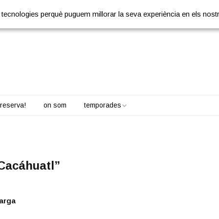
res tecnologies perquè puguem millorar la seva experiència en els nost
reserva!
on som
temporades
“Cacáhuatl”
arga