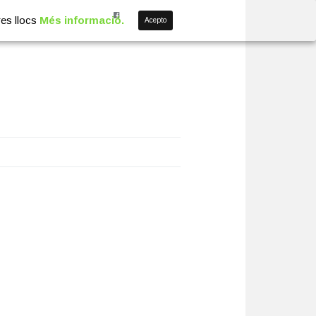
res llocs
Més informació.
Acepto